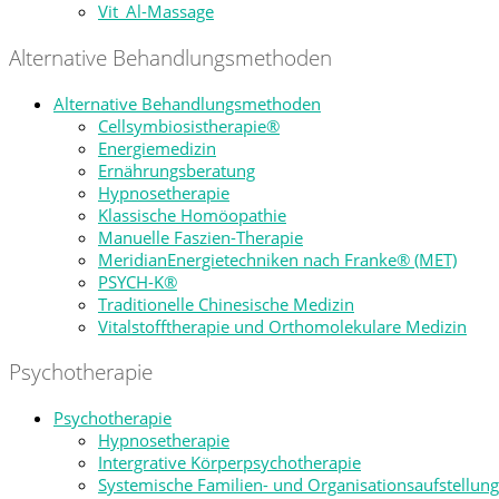
Vit_Al-Massage
Alternative Behandlungsmethoden
Alternative Behandlungsmethoden
Cellsymbiosistherapie®
Energiemedizin
Ernährungsberatung
Hypnosetherapie
Klassische Homöopathie
Manuelle Faszien-Therapie
MeridianEnergietechniken nach Franke® (MET)
PSYCH-K®
Traditionelle Chinesische Medizin
Vitalstofftherapie und Orthomolekulare Medizin
Psychotherapie
Psychotherapie
Hypnosetherapie
Intergrative Körperpsychotherapie
Systemische Familien- und Organisationsaufstellung