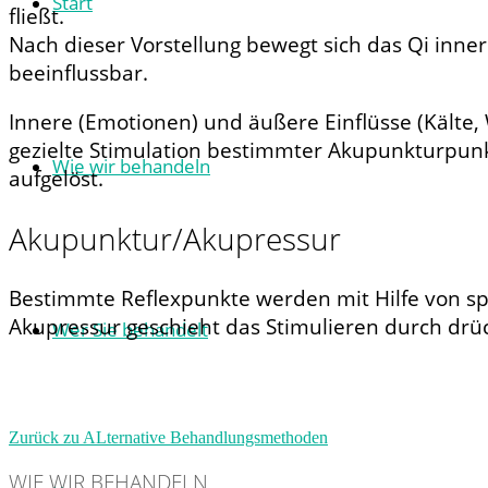
Start
fließt.
Nach dieser Vorstellung bewegt sich das Qi inne
beeinflussbar.
Innere (Emotionen) und äußere Einflüsse (Kälte,
gezielte Stimulation bestimmter Akupunkturpunk
Wie wir behandeln
aufgelöst.
Akupunktur/Akupressur
Bestimmte Reflexpunkte werden mit Hilfe von spe
Akupressur geschieht das Stimulieren durch dr
Wer Sie behandelt
Zurück zu ALternative Behandlungsmethoden
WIE WIR BEHANDELN