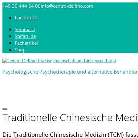
Direkt
+49 30 444 64 00
info@centro-delfino.com
zum
Inhalt
Facebook
Seminare
Stefan Ide
Fachartikel
Shop
Psychologische Psychotherapie und alternative Behandl
Traditionelle Chinesische Medi
Die Traditionelle Chinesische Medizin (TCM) fass