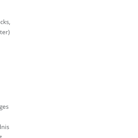
cks,
ter)
iges
dnis
t,