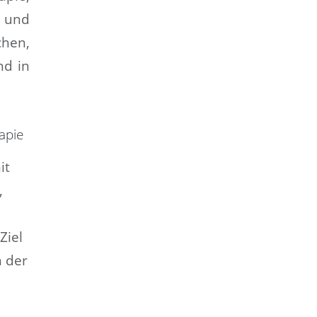
 und
hen,
nd in
apie
it
,
Ziel
n der