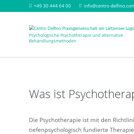
Direkt
+49 30 444 64 00
info@centro-delfino.co
zum
Inhalt
Psychologische Psychotherapie und alternative
Behandlungsmethoden
Was ist Psychothera
Die Psychotherapie ist mit den Richtli
tiefenpsychologisch fundierte Therapi