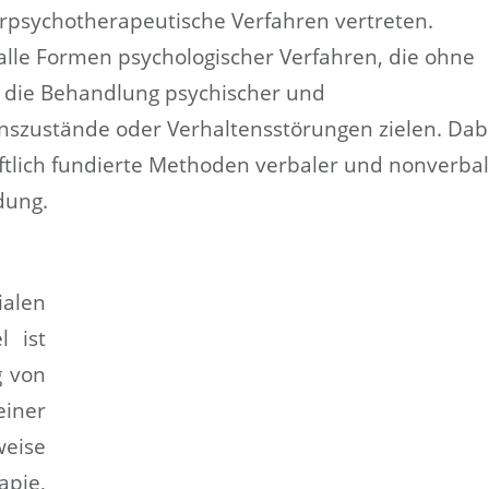
­­­psycho­therapeutische Verfahren vertreten.
 alle Formen psychologischer Verfahren, die ohne
f die Behandlung psychischer und
nszustände oder Verhaltensstörungen zielen. Dab
aftlich fundierte Methoden verbaler und nonverba
dung.
ialen
l ist
g von
einer
weise
apie,