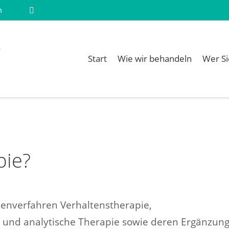
m
Start
Wie wir behandeln
Wer Si
pie?
nienverfahren Verhaltenstherapie,
e und analytische Therapie sowie deren Ergänzun